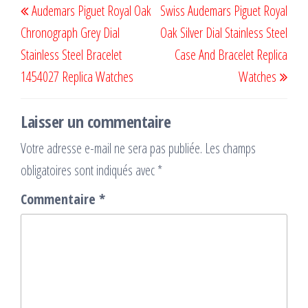
Audemars Piguet Royal Oak
Swiss Audemars Piguet Royal
de
précédent
suiv
Chronograph Grey Dial
Oak Silver Dial Stainless Steel
l’article
Stainless Steel Bracelet
Case And Bracelet Replica
1454027 Replica Watches
Watches
Laisser un commentaire
Votre adresse e-mail ne sera pas publiée.
Les champs
obligatoires sont indiqués avec
*
Commentaire
*