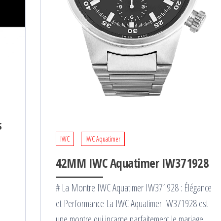
s
IWC
IWC Aquatimer
42MM IWC Aquatimer IW371928
# La Montre IWC Aquatimer IW371928 : Élégance
et Performance La IWC Aquatimer IW371928 est
une montre qui incarne parfaitement le mariage