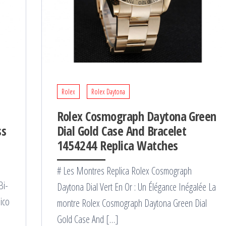
Rolex
Rolex Daytona
Rolex Cosmograph Daytona Green
ss
Dial Gold Case And Bracelet
1454244 Replica Watches
# Les Montres Replica Rolex Cosmograph
Bi-
Daytona Dial Vert En Or : Un Élégance Inégalée La
ico
montre Rolex Cosmograph Daytona Green Dial
Gold Case And […]