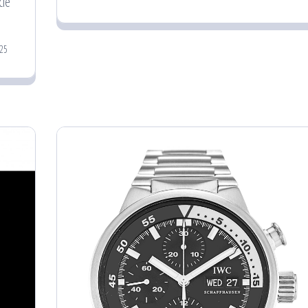
cie
25