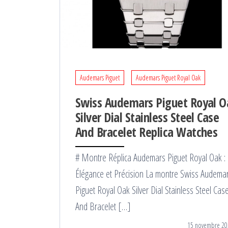
Audemars Piguet
Audemars Piguet Royal Oak
Swiss Audemars Piguet Royal O
Silver Dial Stainless Steel Case
And Bracelet Replica Watches
# Montre Réplica Audemars Piguet Royal Oak :
Élégance et Précision La montre Swiss Audema
Piguet Royal Oak Silver Dial Stainless Steel Cas
And Bracelet […]
15 novembre 20