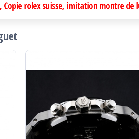
 Copie rolex suisse, imitation montre de 
guet