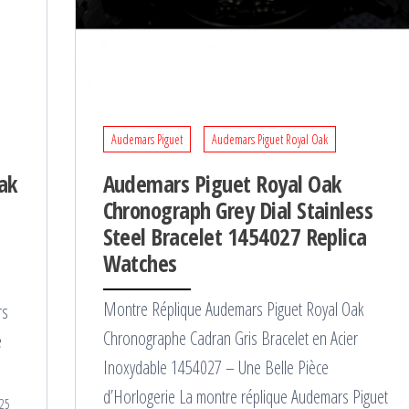
Audemars Piguet
Audemars Piguet Royal Oak
ak
Audemars Piguet Royal Oak
Chronograph Grey Dial Stainless
Steel Bracelet 1454027 Replica
Watches
Montre Réplique Audemars Piguet Royal Oak
rs
Chronographe Cadran Gris Bracelet en Acier
e
Inoxydable 1454027 – Une Belle Pièce
d’Horlogerie La montre réplique Audemars Piguet
25