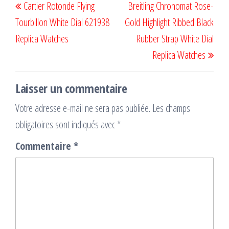
Cartier Rotonde Flying
Breitling Chronomat Rose-
de
précédent
suiv
Tourbillon White Dial 621938
Gold Highlight Ribbed Black
l’article
Replica Watches
Rubber Strap White Dial
Replica Watches
Laisser un commentaire
Votre adresse e-mail ne sera pas publiée.
Les champs
obligatoires sont indiqués avec
*
Commentaire
*