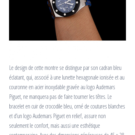
Le design de cette montre se distingue par son cadran bleu
éclatant, qui, associé à une lunette hexagonale ionisée et au
couronne en acier inoxydable gravée au logo Audemars
Piguet, ne manquera pas de faire tourner les têtes. Le
bracelet en cuir de crocodile bleu, orné de coutures blanches
et d’un logo Audemars Piguet en relief, assure non
seulement le confort, mais aussi une esthétique