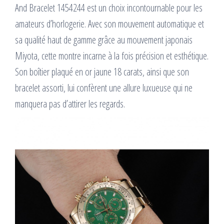
And Bracelet 1454244 est un choix incontournable pour les
amateurs d’horlogerie. Avec son mouvement automatique et
sa qualité haut de gamme grâce au mouvement japonais
Miyota, cette montre incarne à la fois précision et esthétique.
Son boîtier plaqué en or jaune 18 carats, ainsi que son
bracelet assorti, lui confèrent une allure luxueuse qui ne
manquera pas d’attirer les regards.