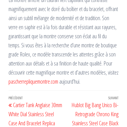
magnifiquement avec le doré du boîtier et du bracelet, offrant
ainsi un subtil mélange de modernité et de tradition. Son
verre en saphir est à la fois durable et résistant aux rayures,
garantissant que la montre conserve son éclat au fil du
temps. Si vous êtes à la recherche d’une montre de boutique
grade Rolex, ce modèle transcende les attentes grâce à son
attention aux détails et à sa finition de haute qualité. Pour
découvrir cette magnifique montre et d’autres modèles, visitez
pascherrepliquemontre.com
aujourd’hui.
Navigation
Article
PRÉCÉDENT
SUIVANT
Artic
Cartier Tank Anglaise 30mm
Hublot Big Bang Unico Bi-
de
précédent
suiv
White Dial Stainless Steel
Retrograde Chrono King
l’article
Case And Bracelet Replica
Stainless Steel Case Black