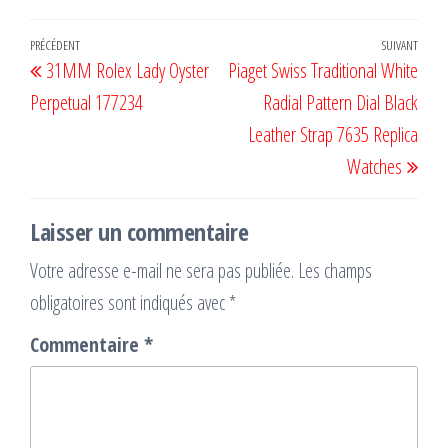
Navigation
Article
PRÉCÉDENT
SUIVANT
Artic
31MM Rolex Lady Oyster
Piaget Swiss Traditional White
de
précédent
suiv
Perpetual 177234
Radial Pattern Dial Black
l’article
Leather Strap 7635 Replica
Watches
Laisser un commentaire
Votre adresse e-mail ne sera pas publiée.
Les champs
obligatoires sont indiqués avec
*
Commentaire
*